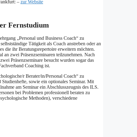
rankfurt: –
zur Website
per Fernstudium
Lehrgang „Personal und Business Coach“ zu
e selbstständige Tätigkeit als Coach anstreben oder an
s die ihr Beratungsrepertoire erweitern möchten.
nal an zwei Präsenzseminaren teilzunehmen. Nach
e zwei Präsenzseminare besucht wurden sogar das
Fachverband Coaching ist.
hologische/r Berater/in/Personal Coach“ zu
8 Studienhefte, sowie ein optionales Seminar. Mit
eilnahme am Seminar ein Abschlusszeugnis des ILS.
rsonen bei Problemen professionell beraten zu
sychologische Methoden), verschiedene