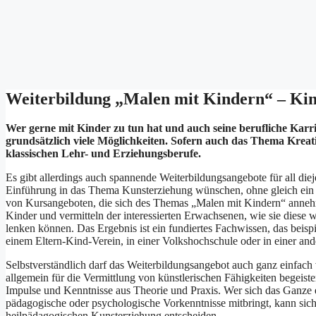
Weiterbildung „Malen mit Kindern“ – Ki
Wer gerne mit Kinder zu tun hat und auch seine berufliche Karr
grundsätzlich viele Möglichkeiten. Sofern auch das Thema Kreativ
klassischen Lehr- und Erziehungsberufe.
Es gibt allerdings auch spannende Weiterbildungsangebote für all di
Einführung in das Thema Kunsterziehung wünschen, ohne gleich ein 
von Kursangeboten, die sich des Themas „Malen mit Kindern“ annehme
Kinder und vermitteln der interessierten Erwachsenen, wie sie diese w
lenken können. Das Ergebnis ist ein fundiertes Fachwissen, das beispi
einem Eltern-Kind-Verein, in einer Volkshochschule oder in einer ande
Selbstverständlich darf das Weiterbildungsangebot auch ganz einfach 
allgemein für die Vermittlung von künstlerischen Fähigkeiten begeis
Impulse und Kenntnisse aus Theorie und Praxis. Wer sich das Ganze e
pädagogische oder psychologische Vorkenntnisse mitbringt, kann sich
heilpädagogischen Kunsterziehung entscheiden.