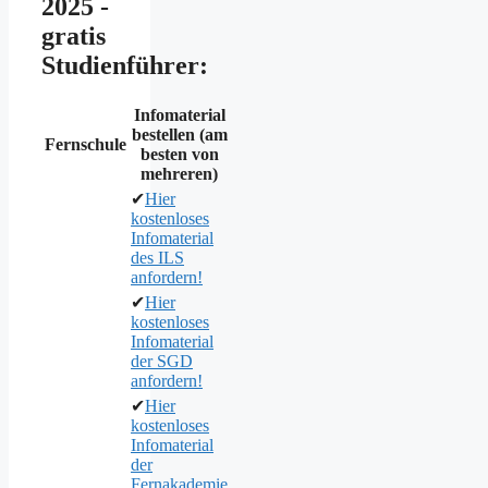
2025 -
gratis
Studienführer:
Infomaterial
bestellen (am
Fernschule
besten von
mehreren)
✔
Hier
kostenloses
Infomaterial
des ILS
anfordern!
✔
Hier
kostenloses
Infomaterial
der SGD
anfordern!
✔
Hier
kostenloses
Infomaterial
der
Fernakademie