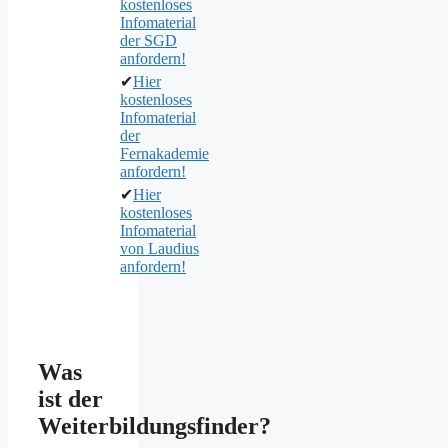
kostenloses
Infomaterial
der SGD
anfordern!
✔
Hier
kostenloses
Infomaterial
der
Fernakademie
anfordern!
✔
Hier
kostenloses
Infomaterial
von Laudius
anfordern!
Was
ist der
Weiterbildungsfinder?