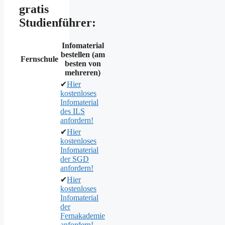
gratis
Studienführer:
Infomaterial
bestellen (am
Fernschule
besten von
mehreren)
✔
Hier
kostenloses
Infomaterial
des ILS
anfordern!
✔
Hier
kostenloses
Infomaterial
der SGD
anfordern!
✔
Hier
kostenloses
Infomaterial
der
Fernakademie
anfordern!