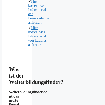
✔
Hier
kostenloses
Infomaterial
der
Fernakademie
anfordern!
✔
Hier
kostenloses
Infomaterial
von Laudius
anfordern!
Was
ist der
Weiterbildungsfinder?
Weiterbildungsfinder.de
ist das
große
Portal