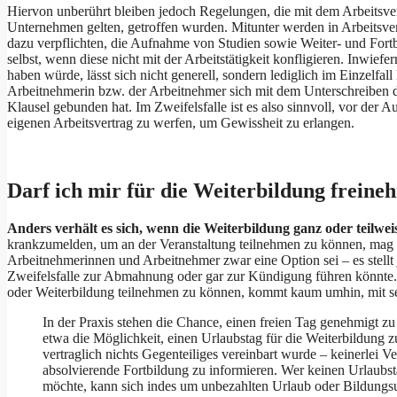
Hiervon unberührt bleiben jedoch Regelungen, die mit dem Arbeitsvert
Unternehmen gelten, getroffen wurden. Mitunter werden in Arbeitsve
dazu verpflichten, die Aufnahme von Studien sowie Weiter- und Fort
selbst, wenn diese nicht mit der Arbeitstätigkeit konfligieren. Inwief
haben würde, lässt sich nicht generell, sondern lediglich im Einzelfall 
Arbeitnehmerin bzw. der Arbeitnehmer sich mit dem Unterschreiben d
Klausel gebunden hat. Im Zweifelsfalle ist es also sinnvoll, vor der 
eigenen Arbeitsvertrag zu werfen, um Gewissheit zu erlangen.
Darf ich mir für die Weiterbildung frein
Anders verhält es sich, wenn die Weiterbildung ganz oder teilweise 
krankzumelden, um an der Veranstaltung teilnehmen zu können, mag 
Arbeitnehmerinnen und Arbeitnehmer zwar eine Option sei – es stellt 
Zweifelsfalle zur Abmahnung oder gar zur Kündigung führen könnte. 
oder Weiterbildung teilnehmen zu können, kommt kaum umhin, mit se
In der Praxis stehen die Chance, einen freien Tag genehmigt zu
etwa die Möglichkeit, einen Urlaubstag für die Weiterbildung z
vertraglich nichts Gegenteiliges vereinbart wurde – keinerlei V
absolvierende Fortbildung zu informieren. Wer keinen Urlaubs
möchte, kann sich indes um unbezahlten Urlaub oder Bildung