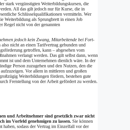
er stark vergünstigten Weiterbildungskursen, die
den. All das gilt jedoch nur für Kurse, die in
ntliche Schlüsselqualifikationen vermitteln. Wer
die Weiterbildung als Sprungbrett in einen Job
er Regel nicht von der genannten
rnehmen jedoch kein Zwang, Mitarbeitende bei Fort-
 also nicht an einen Tarifvertrag gebunden und
ungsförderung getroffen, kann – abgesehen vom
ßnahmen verlangt werden. Das gilt selbst dann, wenn
timmt ist und dem Unternehmen dienlich wäre. In der
zuständige Person zuzugehen und den Nutzen, den die
aufzuzeigen. Vor allem in mittleren und großen
roßzügig Weiterbildungen fördern, bestehen gute
urch Freistellung von der Arbeit gefördert zu werden.
nen und Arbeitnehmer sind gesetzlich zwar nicht
ich im Vorfeld genehmigen zu lassen.
Sie können
haben, sodass der Vertrag im Einzelfall vor der