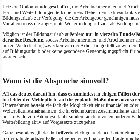
Letztere Option wurde geschaffen, um Arbeitnehmerinnen und Arbeit
Fort- und Weiterbildungen teilzunehmen. Neben dem Jahresurlaub steh
Bildungsurlaub zur Verfügung, die der Arbeitgeber genehmigen muss. 
Vor allem muss die angestrebte Weiterbildung offiziell als Bildungsu
Möglich ist der Bildungsurlaub außerdem
nur in vierzehn Bundeslän
derartige Regelung
, sodass Arbeitnehmerinnen und Arbeitnehmer sic
um zu Weiterbildungszwecken von der Arbeit freigestellt zu werden. D
auf Bildungsurlaub oder keine gesonderte Genehmigungspflicht für be
worden sein.
Wann ist die Absprache sinnvoll?
All das deutet darauf hin, dass es zumindest in einigen Fällen d
bei fehlender Meldepflicht auf die geplante Maßnahme anzuspre
Unternehmen besteht vielfach die Möglichkeit einer finanziellen ode
Weiterbildungsmaßnahmen, die in erkennbarem Zusammenhang zur im
nur im Falle von Bildungsurlaub, sondern auch in vielen anderen Fäl
Weiterbildung aktiv auf Vorgesetzte zuzugehen.
Ganz besonders gilt das in tarifvertraglich gebundenen Unternehmen, 
fördern. In derartigen Fällen ist neben einer finanziellen Förderung hä