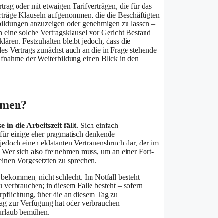
rag oder mit etwaigen Tarifverträgen, die für das
rträge Klauseln aufgenommen, die die Beschäftigten
bildungen anzuzeigen oder genehmigen zu lassen –
ern eine solche Vertragsklausel vor Gericht Bestand
klären. Festzuhalten bleibt jedoch, dass die
es Vertrags zunächst auch an die in Frage stehende
Aufnahme der Weiterbildung einen Blick in den
ehmen?
in die Arbeitszeit fällt.
Sich einfach
für einige eher pragmatisch denkende
jedoch einen eklatanten Vertrauensbruch dar, der im
Wer sich also freinehmen muss, um an einer Fort-
inen Vorgesetzten zu sprechen.
 bekommen, nicht schlecht. Im Notfall besteht
u verbrauchen; in diesem Falle besteht – sofern
erpflichtung, über die an diesem Tag zu
tag zur Verfügung hat oder verbrauchen
surlaub bemühen.